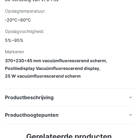
Opslagtemperatuur:
-20℃~60℃
Opslagvochtigheid:
5%~95%
Markeren
370*230*45 mm vacuümfluorescerend scherm
,
Positiedisplay Vacuümfluorescerend display
,
25 W vacuümfluorescerend scherm
Productbeschrijving
Producthoogtepunten
Productomschrijving: Maak kennis met VFD Pos
Productomschrijving:
Gerelateerde producten
Display, het revolutionaire Vacuum Fluorescent Display