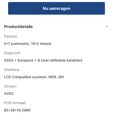
Nu aanvragen
Productdetails
Patroon:
5*7 puntmatrix, 16*2 tekens
Doopvont:
ASCII + Europese + 8 User-definable karakters
Interface:
LCD Compatibel systeem, M68, I80
Stroom:
5VDC
PCB-formaat:
85*36*19,5MM