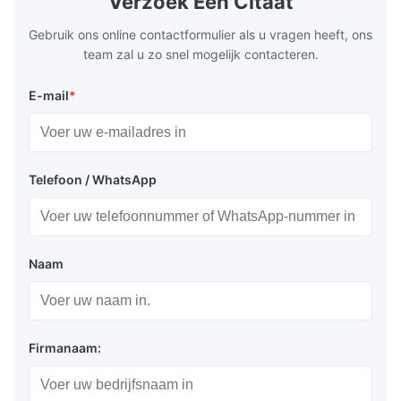
Verzoek Een Citaat
Test equipment display Instrument display
Fluorescent
Scale
Gebruik ons online contactformulier als u vragen heeft, ons
Toepassing:
team zal u zo snel mogelijk contacteren.
Display voor meetapparatuur, display voor
E-mail
*
testapparatuur, display voor instrumenten
Telefoon / WhatsApp
Verpakking en levering:
Antistatische zak + kartonnen doos
Naam
Zeevracht of luchtvracht
Express: Fedex, DHL etc...
Firmanaam: