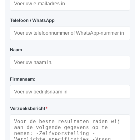
Telefoon / WhatsApp
Verpakking en levering:
Antistatische zak + kartonnen doos
Naam
Zeevracht of luchtvracht
Express: Fedex, DHL etc...
Firmanaam:
Verzoeksbericht
*
Voordelen:
Zelfverlichtend, hoge helderheid en
contrastverhouding, brede kijkhoek