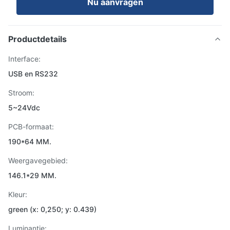
Nu aanvragen
Productdetails
Interface:
USB en RS232
Stroom:
5~24Vdc
PCB-formaat:
190*64 MM.
Weergavegebied:
146.1*29 MM.
Kleur:
green (x: 0,250; y: 0.439)
Luminantie: