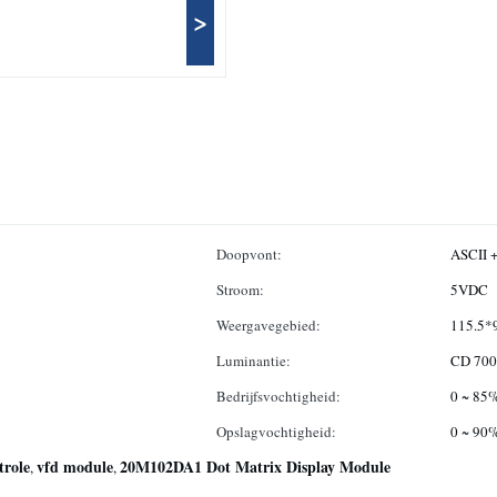
>
Doopvont:
ASCII +
Stroom:
5VDC
Weergavegebied:
115.5*
Luminantie:
CD 700
Bedrijfsvochtigheid:
0 ~ 85
Opslagvochtigheid:
0 ~ 90
trole
vfd module
20M102DA1 Dot Matrix Display Module
,
,