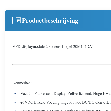
Productbeschrijving
VFD-displaymodule 20 tekens 1 regel 20M102DA1
Kenmerken:
Vacuüm Fluorescent Display: Zelfverlichtend, Hoge Kwali
+5VDC Enkele Voeding: Ingebouwde DC/DC Converter
Zowel Parallelle als Seriële Interface: Baudrate: 300 ~ 19.