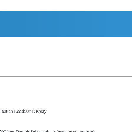
teit en Leesbaar Display
200 bps, Pariteit Selecteerbaar (geen, even, oneven)