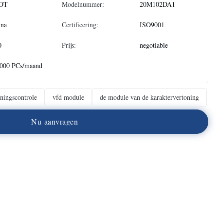
OT
Modelnummer:
20M102DA1
ina
Certificering:
ISO9001
0
Prijs:
negotiable
.000 PCs/maand
ningscontrole
vfd module
de module van de karaktervertoning
N
u
a
a
n
v
r
a
g
e
n