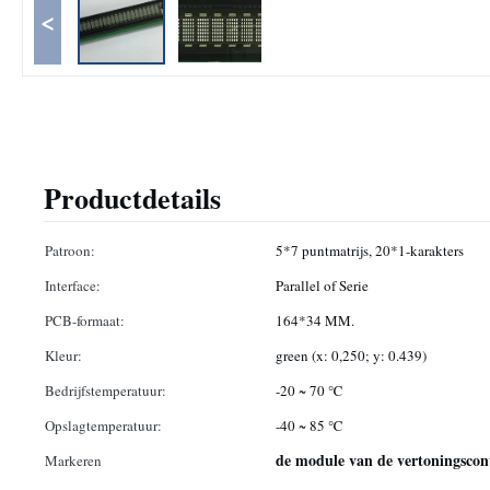
<
Productdetails
Patroon:
5*7 puntmatrijs, 20*1-karakters
Interface:
Parallel of Serie
PCB-formaat:
164*34 MM.
Kleur:
green (x: 0,250; y: 0.439)
Bedrijfstemperatuur:
-20 ~ 70 ℃
Opslagtemperatuur:
-40 ~ 85 ℃
de module van de vertoningscon
Markeren