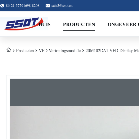
86-21-57791698-8208
sale5@ssot.cn
HUIS
PRODUCTEN
ONGEVEER 
Producten
VFD-Vertoningsmodule
20M102DA1 VFD Display Module