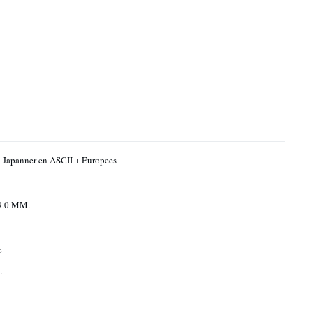
 Japanner en ASCII + Europees
9.0 MM.
%
%