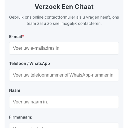
Antistatische zak + kartonnen doos
Application: Measuring equipment display
Display: 5*
Verzoek Een Citaat
Test equipment display Instrument display
Fluorescent
Zeevracht of luchtvracht
Scale
Gebruik ons online contactformulier als u vragen heeft, ons
Express: Fedex, DHL enz...
team zal u zo snel mogelijk contacteren.
E-mail
*
Voordelen:
Telefoon / WhatsApp
Zelfverlichtend, hoge helderheids- en
contrastverhouding, brede kijkhoek
Meerdere kleuren
Naam
Lange levensduur en hoge betrouwbaarheid
Eenvoudige interface en hoge snelheid data
schrijven in de mogelijkheid, snelle reactietijd
Firmanaam: