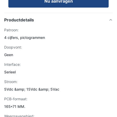
Nu aanvragen
Productdetails
Patroon:
4 cijfers, pictogrammen
Doopvont:
Geen
Interface:
Serieel
Stroom:
5Vdc &amp; 15Vdc &amp; 5Vac
PCB-formaat:
165*71 MM.
Weergavegebied: