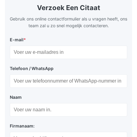
Application: Measuring equipment display
Display: 5*
Verzoek Een Citaat
Set top box weergave
Test equipment display Instrument display
Fluorescent
Scale
Gebruik ons online contactformulier als u vragen heeft, ons
Schaalweergave
team zal u zo snel mogelijk contacteren.
Display van meters
E-mail
*
Telefoon / WhatsApp
Verpakking en levering:
EPS-bak + doos
Zeevracht of luchtvracht
Naam
Express: Fedex, DHL, UPS etc...
Firmanaam: