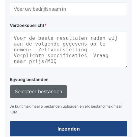
VFD-displays en LED-displays
Onze producten worden veel gebruikt als displays
voor industriële besturing, displays voor medische
Verzoeksbericht
*
instrumenten, POS-klantdisplays en randapparatuur,
displays voor kassalades, displays voor auto's,
displays voor set-topboxen, displays voor DC-
voedingen, displays voor weegschalen, displays voor
meters, displays voor programmeerbare
toetsenborden, enz.
Bijvoeg bestanden
Onze klanten zijn wijd verspreid in Noord-Amerika,
Selecteer bestanden
Europa, Japan, Korea, Zuidoost-Azië, India, het
Midden-Oosten, Australië, Zuid-Amerika, enz.
Je kunt maximaal 5 bestanden uploaden en elk bestand maximaal
10M.
Met de doelen van kwaliteit en aanpassingsvermogen
in de marktconcurrentie, evenals het vermogen om in
Inzenden
korte periodes nieuwe producten te ontwikkelen. we