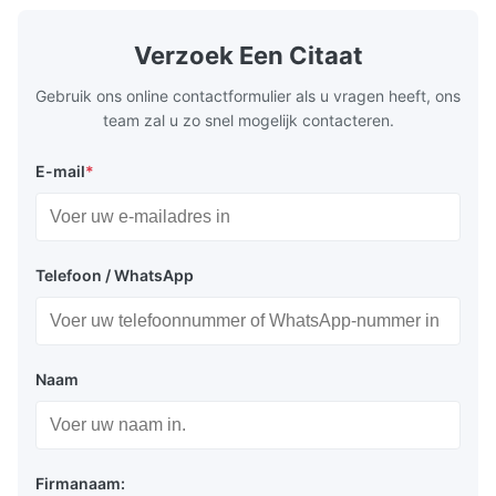
low power consumption Long service time
non parity) 
and high reliabilityquick response time
switches (P
Application: Measuring equipment display
Display: 5*
Verzoek Een Citaat
Test equipment display Instrument display
Fluorescent
Scale
Gebruik ons online contactformulier als u vragen heeft, ons
team zal u zo snel mogelijk contacteren.
Verpakking en levering:
E-mail
*
EPS-tray + kartonnen doos
Zeevracht of luchtvracht
Express: Fedex, DHL, UPS etc...
Telefoon / WhatsApp
Naam
Over ons
Ons bedrijf is gevestigd in Shanghai, China, en
gespecialiseerd in het ontwerpen en produceren van
Firmanaam: