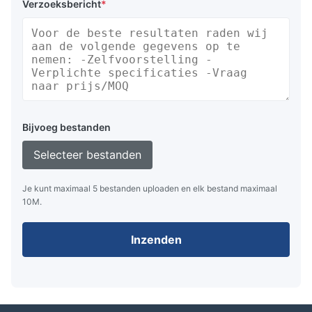
Verzoeksbericht
*
Express: Fedex, DHL enz...
Voordelen:
Bijvoeg bestanden
Selecteer bestanden
Zelfverlichtend, hoge helderheids- en
contrastverhouding, brede kijkhoek
Je kunt maximaal 5 bestanden uploaden en elk bestand maximaal
Meerdere kleuren
10M.
Lange levensduur en hoge betrouwbaarheid
Inzenden
Eenvoudige interface en hoge snelheid data
schrijven in de mogelijkheid, snelle reactietijd