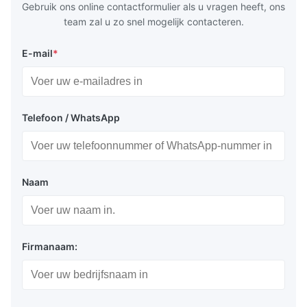
Gebruik ons online contactformulier als u vragen heeft, ons
Toepassing:
team zal u zo snel mogelijk contacteren.
Toonbeeld van meetapparatuur, toetsapparatuur,
E-mail
*
instrumenten
Informatiebordjes in ziekenhuizen, banken,
complexen, gebouwen, stations, enz.
Telefoon / WhatsApp
industriële bedieningsdisplay, medisch
instrumentendisplay, automobieldisplay
Naam
Verpakking en levering:
Firmanaam:
Antistatische zak + kartonnen doos
Zeevracht of luchtvracht