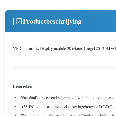
Productbeschrijving
VFD dot matrix Display module 20 tekens 1 regel 20T101DA
Kenmerken:
Vacuümfluorescerend scherm: zelfverlichtend, van hoge kw
+5VDC enkel stroomvoorziening: ingebouwde DC/DC-
Zowel parallelle als seriële interface: Baud-rate: 300 ~ 19.