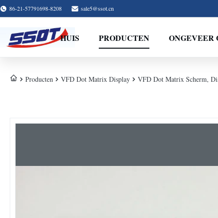
86-21-57791698-8208
sale5@ssot.cn
HUIS
PRODUCTEN
ONGEVEER 
Producten
VFD Dot Matrix Display
VFD Dot Matrix Scherm, Di