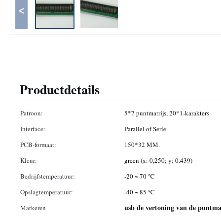
<
Productdetails
Patroon:
5*7 puntmatrijs, 20*1-karakters
Interface:
Parallel of Serie
PCB-formaat:
150*32 MM.
Kleur:
green (x: 0,250; y: 0.439)
Bedrijfstemperatuur:
-20 ~ 70 ℃
Opslagtemperatuur:
-40 ~ 85 ℃
usb de vertoning van de puntma
Markeren