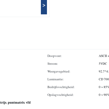
>
Doopvont:
ASCII +
Stroom:
5VDC
Weergavegebied:
92.7*4
Luminantie:
CD 700
Bedrijfsvochtigheid:
0 ~ 85
Opslagvochtigheid:
0 ~ 90
trijs
puntmatrix vfd
,