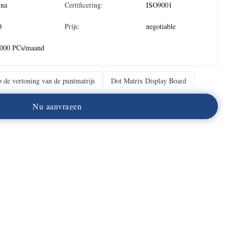
ina
Certificering:
ISO9001
0
Prijs:
negotiable
.000 PCs/maand
b de vertoning van de puntmatrijs
Dot Matrix Display Board
N
u
a
a
n
v
r
a
g
e
n