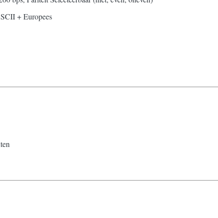
ASCII + Europees
nten