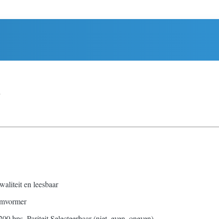
1
aliteit en leesbaar
omvormer
200 bps, Pariteit Selecteerbaar (niet, even, oneven)