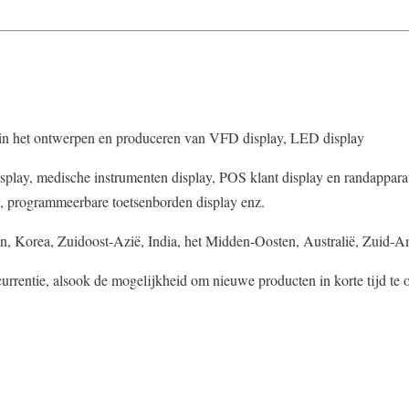
rd in het ontwerpen en produceren van VFD display, LED display
display, medische instrumenten display, POS klant display en randappar
ay, programmeerbare toetsenborden display enz.
n, Korea, Zuidoost-Azië, India, het Midden-Oosten, Australië, Zuid-A
urrentie, alsook de mogelijkheid om nieuwe producten in korte tijd t