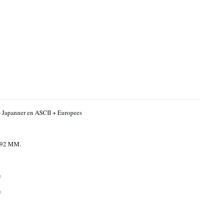
 Japanner en ASCII + Europees
.92 MM.
%
%