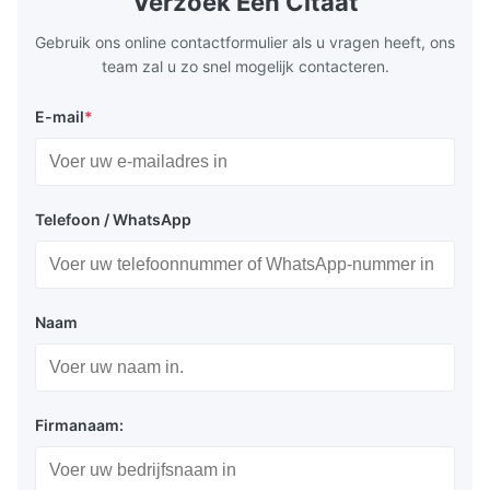
Verzoek Een Citaat
Test equipment display Instrument display
Fluorescent
Scale
Gebruik ons online contactformulier als u vragen heeft, ons
team zal u zo snel mogelijk contacteren.
Verpakking en levering:
E-mail
*
Antistatische zak + kartonnen doos
Zeevracht of luchtvracht
Telefoon / WhatsApp
Express: Fedex, DHL enz...
Naam
Voordelen:
Zelfverlichtend, hoge helderheids- en
Firmanaam:
contrastverhouding, brede kijkhoek
Meerdere kleuren