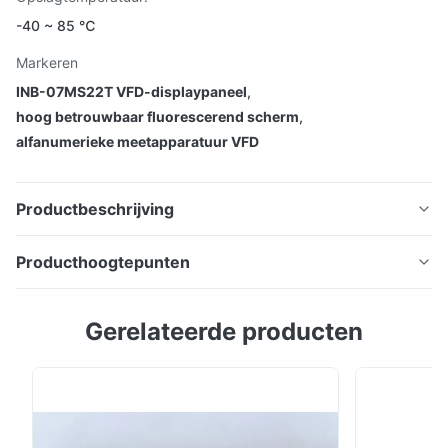
-40 ~ 85 ℃
Markeren
INB-07MS22T VFD-displaypaneel
,
hoog betrouwbaar fluorescerend scherm
,
alfanumerieke meetapparatuur VFD
Productbeschrijving
Alfanumeriek Vacuüm Fluorescent Display paneel,
Producthoogtepunten
testinstrument display INB-16ML11T
Alfanumeriek Vacuüm Fluorescent Display paneel,
Gerelateerde producten
testinstrument display INB-16ML11T Voordelen:
Zelfverlichtend, hoge helderheid en
contrastverhouding, brede kijkhoek Veelkleurige
variëteit Uitstekende visuele herkenning verkregen
door een helder display en helderheid Werking bij lage