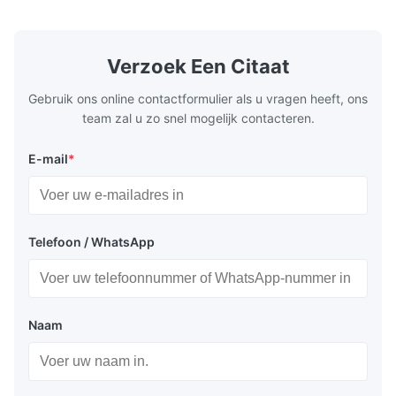
brightness Operation at low voltage with
(B0~B2). Bes
low power consumption Long service time
non parity) 
Display voor testapparatuur
and high reliabilityquick response time
switches (P
Instrumentendisplay
Application: Measuring equipment display
Display: 5*
Verzoek Een Citaat
Test equipment display Instrument display
Fluorescent
Schaaldisplay
Scale
Gebruik ons online contactformulier als u vragen heeft, ons
team zal u zo snel mogelijk contacteren.
E-mail
*
Verpakking en levering:
EPS-tray + kartonnen doos
Telefoon / WhatsApp
Zeevracht of luchtvracht
Express: Fedex, DHL, UPS etc...
Naam