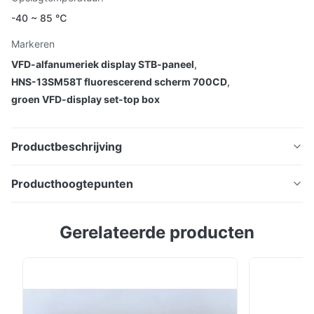
-40 ~ 85 ℃
Markeren
VFD-alfanumeriek display STB-paneel
,
HNS-13SM58T fluorescerend scherm 700CD
,
groen VFD-display set-top box
Productbeschrijving
Vacuüm Fluorescent Display VFD-paneel, set-top box
Producthoogtepunten
STB-display HNS-13SM58T
Vacuüm Fluorescent Display VFD-paneel, set-top box
Gerelateerde producten
STB-display HNS-13SM58T Voordelen: Zelfverlichtend,
hoge helderheids- en contrastverhouding, brede
kijkhoek Meerdere kleuren Uitstekende visuele
herkenning door een helder beeldscherm en
helderheid Werkzaamheden bij lage spanning met laag