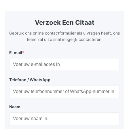
brightness Operation at low voltage with
(B0~B2). Bes
Toonbeeld van meetapparatuur
low power consumption Long service time
non parity) 
and high reliabilityquick response time
switches (P
Toetsapparatuur
Application: Measuring equipment display
Display: 5*
Verzoek Een Citaat
Test equipment display Instrument display
Fluorescent
Instrumentendisplay
Scale
Gebruik ons online contactformulier als u vragen heeft, ons
Schaalweergave
team zal u zo snel mogelijk contacteren.
E-mail
*
Verpakking en levering:
Telefoon / WhatsApp
EPS-bak + doos
Zeevracht of luchtvracht
Express: Fedex, DHL, UPS etc...
Naam