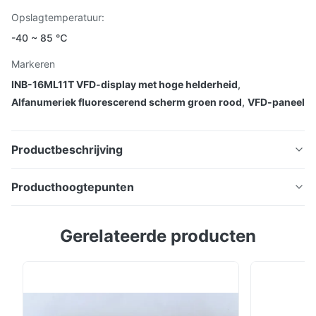
Opslagtemperatuur:
-40 ~ 85 ℃
Markeren
INB-16ML11T VFD-display met hoge helderheid
,
Alfanumeriek fluorescerend scherm groen rood
,
VFD-paneel
Productbeschrijving
Alfanumeriek vacuümfluorescerend display paneel,
Producthoogtepunten
testinstrument display INB-16ML11T
Alfanumeriek vacuümfluorescerend display paneel,
Gerelateerde producten
testinstrument display INB-16ML11T Voordelen:
Zelfverlichtend, hoge helderheids- en
contrastverhouding, brede kijkhoek Meerdere kleuren
Uitstekende visuele herkenning door een helder
beeldscherm en helderheid Werkzaamheden bij lage