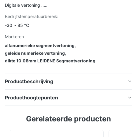
Digitale vertoning ......
Bedrijfstemperatuurbereik:
-30 ~ 85 ℃
Markeren
alfanumerieke segmentvertoning
,
geleide numerieke vertoning
,
dikte 10.08mm LEIDENE Segmentvertoning
Productbeschrijving
LED-display Component
Producthoogtepunten
Kenmerken:
LED-display Component Kenmerken: LED Display
LED Display Component: Zelfverlichtend, Hoge
Gerelateerde producten
Component: Zelfverlichtend, Hoge Kwaliteit en
Kwaliteit en Leesbaar Display, volgens klantvereisten.
Leesbaar Display, volgens klantvereisten. +3VDC
+3VDC Enkele Voeding: Energiebesparend,
Enkele Voeding: Energiebesparend, Geïnstalleerde