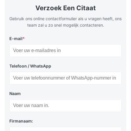
Application: Measuring equipment display
Display: 5*
Verzoek Een Citaat
Toepassing:
Test equipment display Instrument display
Fluorescent
Scale
Gebruik ons online contactformulier als u vragen heeft, ons
Weergaveregistratie van meetapparatuur,
team zal u zo snel mogelijk contacteren.
testapparatuur, instrumenten
E-mail
*
Telefoon / WhatsApp
Verpakking en levering:
Antistatische zak + kartonnen doos
Zeevracht of luchtvracht
Naam
Express: Fedex, DHL etc...
Firmanaam: